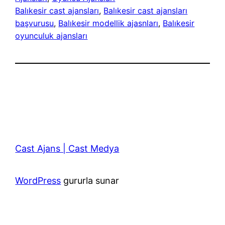
Balıkesir cast ajansları
, 
Balıkesir cast ajansları
başvurusu
, 
Balıkesir modellik ajasnları
, 
Balıkesir
oyunculuk ajansları
Cast Ajans | Cast Medya
WordPress
gururla sunar