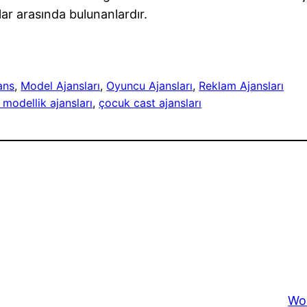
r arasında bulunanlardır.
ans
, 
Model Ajansları
, 
Oyuncu Ajansları
, 
Reklam Ajansları
 modellik ajansları
, 
çocuk cast ajansları
Wo