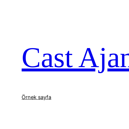
İçeriğe
geç
Cast Aja
Örnek sayfa