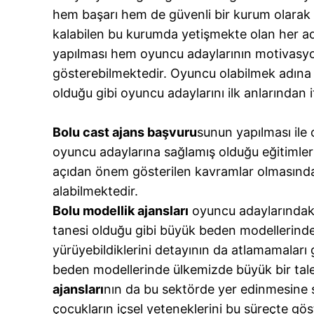
hem başarı hem de güvenli bir kurum olarak yü
kalabilen bu kurumda yetişmekte olan her ad
yapılması hem oyuncu adaylarının motivasyon
gösterebilmektedir. Oyuncu olabilmek adına 
olduğu gibi oyuncu adaylarını ilk anlarından 
Bolu cast ajans başvuru
sunun yapılması ile
oyuncu adaylarına sağlamış olduğu eğitimler v
açıdan önem gösterilen kavramlar olmasından 
alabilmektedir.
Bolu modellik ajansları
oyuncu adaylarındaki f
tanesi olduğu gibi büyük beden modellerinde
yürüyebildiklerini detayının da atlamamaları
beden modellerinde ülkemizde büyük bir tal
ajansları
nın da bu sektörde yer edinmesine s
çocukların içsel yeteneklerini bu süreçte gös