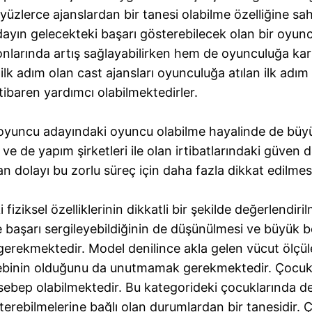
zlerce ajanslardan bir tanesi olabilme özelliğine sahi
ayın gelecekteki başarı gösterebilecek olan bir oyunc
larında artış sağlayabilirken hem de oyunculuğa karş
ilk adım olan cast ajansları oyunculuğa atılan ilk a
itibaren yardımcı olabilmektedirler.
 oyuncu adayındaki oyuncu olabilme hayalinde de büyük
e de yapım şirketleri ile olan irtibatlarındaki güven 
dolayı bu zorlu süreç için daha fazla dikkat edilmesi
iziksel özelliklerinin dikkatli bir şekilde değerlendir
 başarı sergileyebildiğinin de düşünülmesi ve büyük b
 gerekmektedir. Model denilince akla gelen vücut ölçü
ebinin olduğunu da unutmamak gerekmektedir. Çocukl
ebep olabilmektedir. Bu kategorideki çocuklarında de
terebilmelerine bağlı olan durumlardan bir tanesidir. 