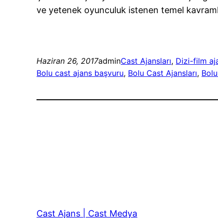
ve yetenek oyunculuk istenen temel kavramla
Haziran 26, 2017
admin
Cast Ajansları
, 
Dizi-film aj
Bolu cast ajans başvuru
, 
Bolu Cast Ajansları
, 
Bolu
Cast Ajans | Cast Medya