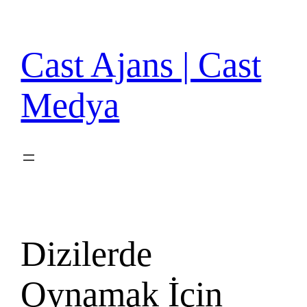
İçeriğe
geç
Cast Ajans | Cast
Medya
Dizilerde
Oynamak İçin