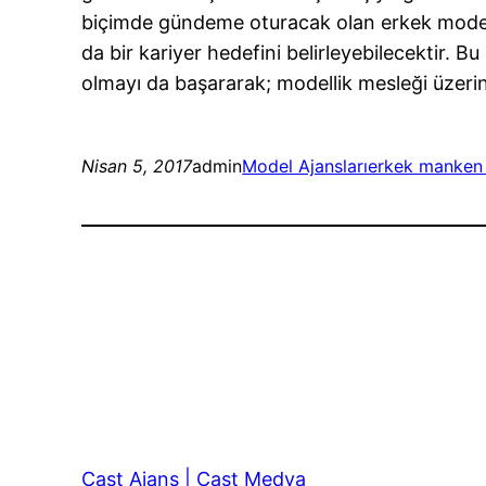
biçimde gündeme oturacak olan erkek model a
da bir kariyer hedefini belirleyebilecektir. 
olmayı da başararak; modellik mesleği üzer
Nisan 5, 2017
admin
Model Ajansları
erkek manken 
Cast Ajans | Cast Medya