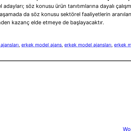
dayları; söz konusu ürün tanıtımlarına dayalı çalış
Bu aşamada da söz konusu sektörel faaliyetlerin aranıla
inden kazanç elde etmeye de başlayacaktır.
ajansları
, 
erkek model ajans
, 
erkek model ajansları
, 
erkek 
Wo