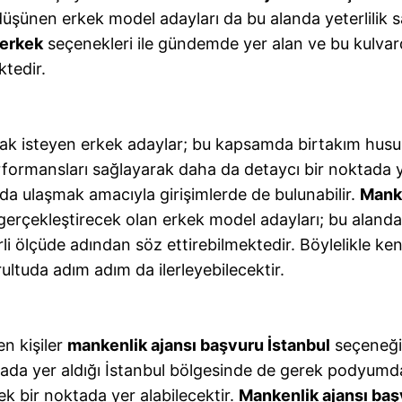
üşünen erkek model adayları da bu alanda yeterlilik s
 erkek
seçenekleri ile gündemde yer alan ve bu kulvar
ktedir.
k isteyen erkek adaylar; bu kapsamda birtakım hus
formansları sağlayarak daha da detaycı bir noktada ye
da ulaşmak amacıyla girişimlerde de bulunabilir.
Manke
 gerçekleştirecek olan erkek model adayları; bu alanda f
li ölçüde adından söz ettirebilmektedir. Böylelikle kend
ltuda adım adım da ilerleyebilecektir.
n kişiler
mankenlik ajansı başvuru İstanbul
seçeneğin
tada yer aldığı İstanbul bölgesinde de gerek podyum
ek bir noktada yer alabilecektir.
Mankenlik ajansı baş