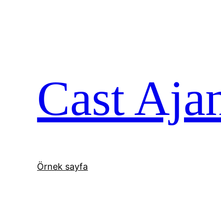
İçeriğe
geç
Cast Aja
Örnek sayfa