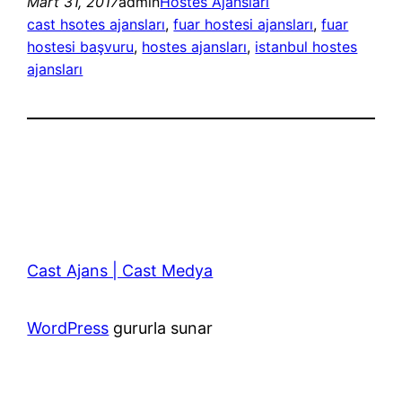
Mart 31, 2017
admin
Hostes Ajansları
cast hsotes ajansları
, 
fuar hostesi ajansları
, 
fuar
hostesi başvuru
, 
hostes ajansları
, 
istanbul hostes
ajansları
Cast Ajans | Cast Medya
WordPress
gururla sunar