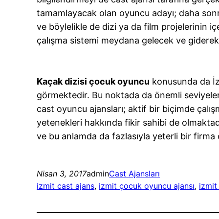
tamamlayacak olan oyuncu adayı; daha sonraki
ve böylelikle de dizi ya da film projelerinin 
çalışma sistemi meydana gelecek ve giderek 
Kaçak dizisi çocuk oyuncu
konusunda da İzmi
görmektedir. Bu noktada da önemli seviyele
cast oyuncu ajansları; aktif bir biçimde ça
yetenekleri hakkında fikir sahibi de olmakta
ve bu anlamda da fazlasıyla yeterli bir firma
Nisan 3, 2017
admin
Cast Ajansları
izmit cast ajans
, 
izmit çocuk oyuncu ajansı
, 
izmi