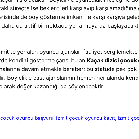
 süreçte ise beklentileri karşılayıp karşılamadığına d
içerisinde de boy gösterme imkanı ile karşı karşıya gele
daha da aktif bir noktada yer almaya da başlayacaktı
t’te yer alan oyuncu ajansları faaliyet sergilemekte 
rde kendini gösterme şansı bulan
Kaçak dizisi çocuk
lışmalarına devam etmekle beraber; bu statüde pek ço
dır. Böylelikle cast ajanslarının hemen her alanda ke
 olarak değer kazandığı da söylenecektir.
t çocuk oyuncu başvuru
, 
izmit çocuk oyuncu kayıt
, 
izmit ço