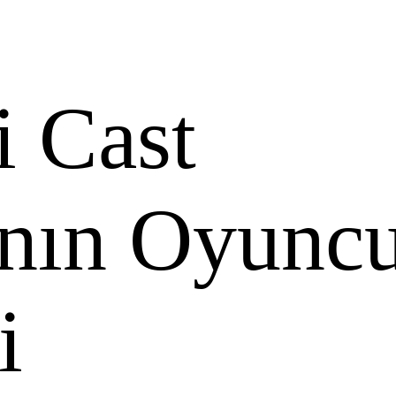
i Cast
ının Oyunc
i