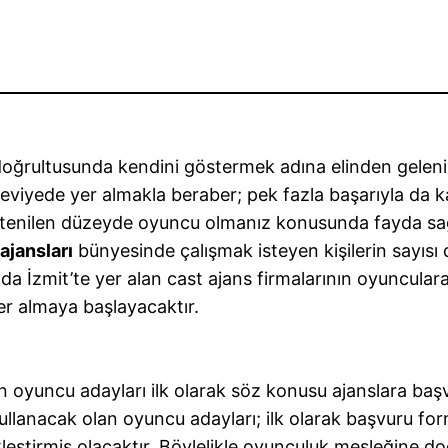
doğrultusunda kendini göstermek adına elinden geleni
ir seviyede yer almakla beraber; pek fazla başarıyla d
stenilen düzeyde oyuncu olmanız konusunda fayda sağ
ajansları
bünyesinde çalışmak isteyen kişilerin sayısı
a İzmit’te yer alan cast ajans firmalarının oyunculara 
er almaya başlayacaktır.
n oyuncu adayları ilk olarak söz konusu ajanslara b
ullanacak olan oyuncu adayları; ilk olarak başvuru fo
kleştirmiş olacaktır. Böylelikle oyunculuk mesleğine d