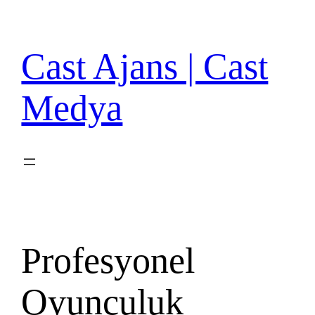
İçeriğe
geç
Cast Ajans | Cast
Medya
Profesyonel
Oyunculuk