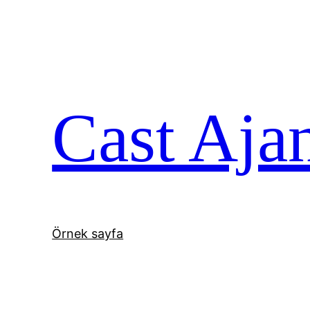
İçeriğe
geç
Cast Aja
Örnek sayfa