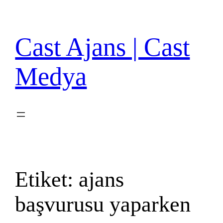
İçeriğe
geç
Cast Ajans | Cast
Medya
Etiket:
ajans
başvurusu yaparken