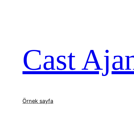
İçeriğe
geç
Cast Aja
Örnek sayfa