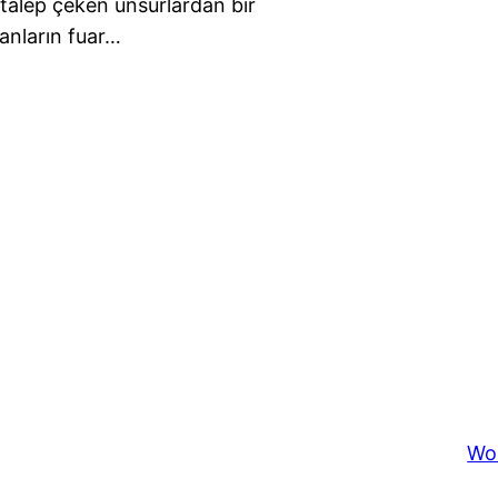
e talep çeken unsurlardan bir
sanların fuar…
Wo