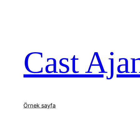
İçeriğe
geç
Cast Aja
Örnek sayfa