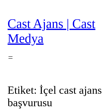
İçeriğe
geç
Cast Ajans | Cast
Medya
Etiket:
İçel cast ajans
başvurusu