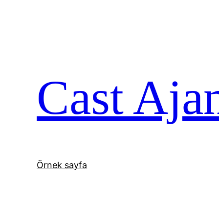
İçeriğe
geç
Cast Aja
Örnek sayfa