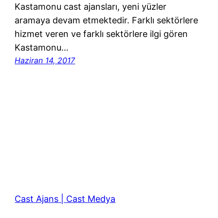
Kastamonu cast ajansları, yeni yüzler
aramaya devam etmektedir. Farklı sektörlere
hizmet veren ve farklı sektörlere ilgi gören
Kastamonu…
Haziran 14, 2017
Cast Ajans | Cast Medya