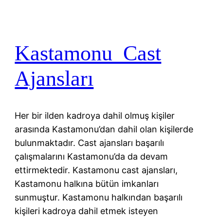
Kastamonu Cast
Ajansları
Her bir ilden kadroya dahil olmuş kişiler
arasında Kastamonu’dan dahil olan kişilerde
bulunmaktadır. Cast ajansları başarılı
çalışmalarını Kastamonu’da da devam
ettirmektedir. Kastamonu cast ajansları,
Kastamonu halkına bütün imkanları
sunmuştur. Kastamonu halkından başarılı
kişileri kadroya dahil etmek isteyen