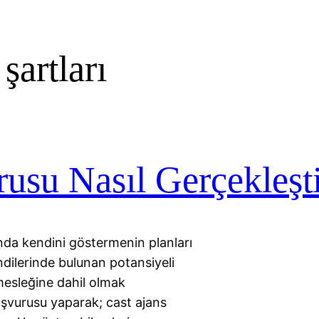
şartları
su Nasıl Gerçekleştir
da kendini göstermenin planları
dilerinde bulunan potansiyeli
esleğine dahil olmak
aşvurusu yaparak; cast ajans