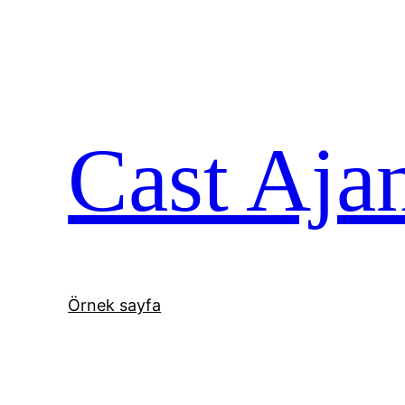
İçeriğe
geç
Cast Aja
Örnek sayfa