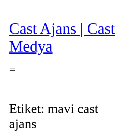
İçeriğe
geç
Cast Ajans | Cast
Medya
Etiket:
mavi cast
ajans