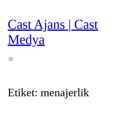
İçeriğe
geç
Cast Ajans | Cast
Medya
Etiket:
menajerlik