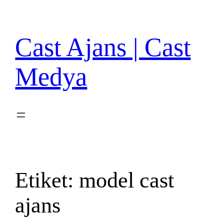
İçeriğe
geç
Cast Ajans | Cast
Medya
Etiket:
model cast
ajans