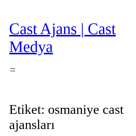
İçeriğe
geç
Cast Ajans | Cast
Medya
Etiket:
osmaniye cast
ajansları