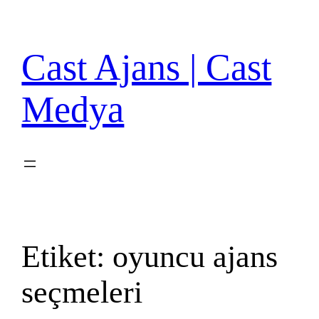
İçeriğe
geç
Cast Ajans | Cast
Medya
Etiket:
oyuncu ajans
seçmeleri