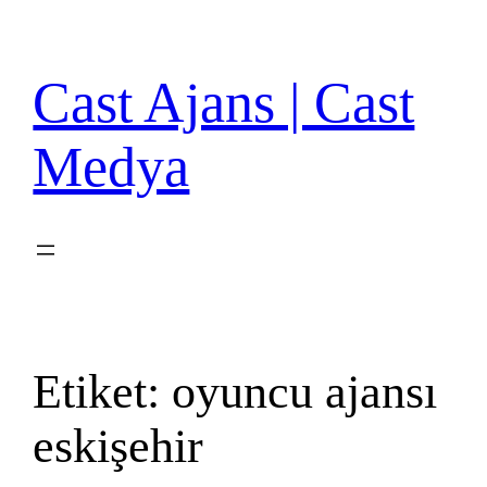
İçeriğe
geç
Cast Ajans | Cast
Medya
Etiket:
oyuncu ajansı
eskişehir