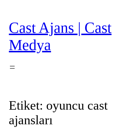
İçeriğe
geç
Cast Ajans | Cast
Medya
Etiket:
oyuncu cast
ajansları