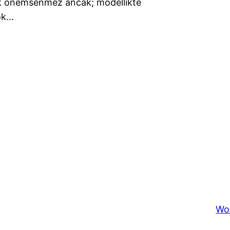
ek önemsenmez ancak; modellikte
çok…
Wo