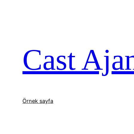
İçeriğe
geç
Cast Aja
Örnek sayfa