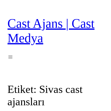
İçeriğe
geç
Cast Ajans | Cast
Medya
Etiket:
Sivas cast
ajansları