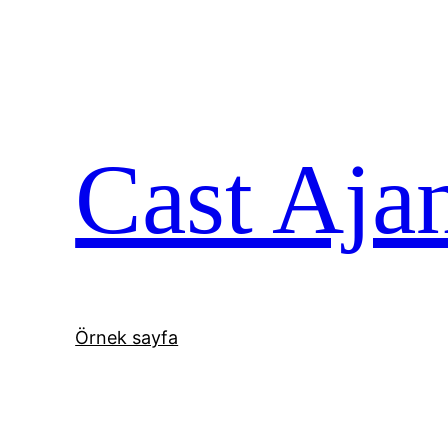
İçeriğe
geç
Cast Aja
Örnek sayfa