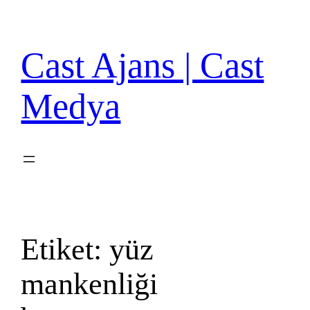
İçeriğe
geç
Cast Ajans | Cast
Medya
Etiket:
yüz
mankenliği