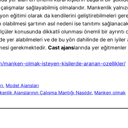
kte çalışmalar sağlayabilmiş olmalarıdır. Mankenlik yalnı
yon eğitimi olarak da kendilerini geliştirebilmeleri g
ı olabilmesi şartının asıl nedeni ise tanıtımı sağlanac
lçüler konusunda dikkatli olunması önemli bir ayrıntı 
de yer alabilmeleri ve de bu yön dahilinde de en iyiler a
ilmesi gerekmektedir.
Cast ajans
larında yer eğitmenler i
m/manken-olmak-isteyen-kisilerde-aranan-ozellikler/
rı
, 
Model Ajansları
enlik Ajanslarının Çalışma Mantığı Nasıldır
, 
Manken olmak