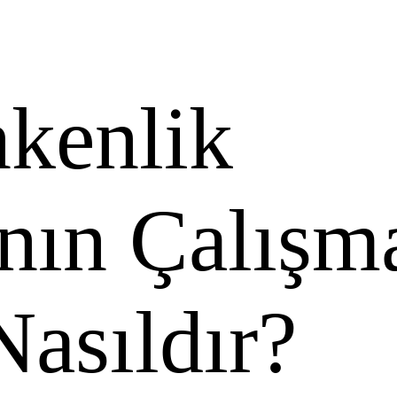
kenlik
ının Çalışm
Nasıldır?