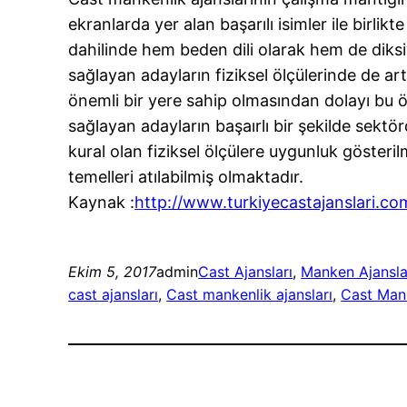
ekranlarda yer alan başarılı isimler ile birli
dahilinde hem beden dili olarak hem de diksi
sağlayan adayların fiziksel ölçülerinde de art
önemli bir yere sahip olmasından dolayı bu ö
sağlayan adayların başaırlı bir şekilde sektör
kural olan fiziksel ölçülere uygunluk göster
temelleri atılabilmiş olmaktadır.
Kaynak :
http://www.turkiyecastajanslari.co
Ekim 5, 2017
admin
Cast Ajansları
, 
Manken Ajansla
cast ajansları
, 
Cast mankenlik ajansları
, 
Cast Mank