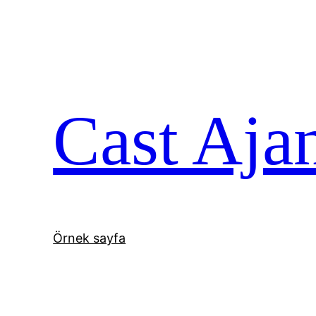
İçeriğe
geç
Cast Aja
Örnek sayfa