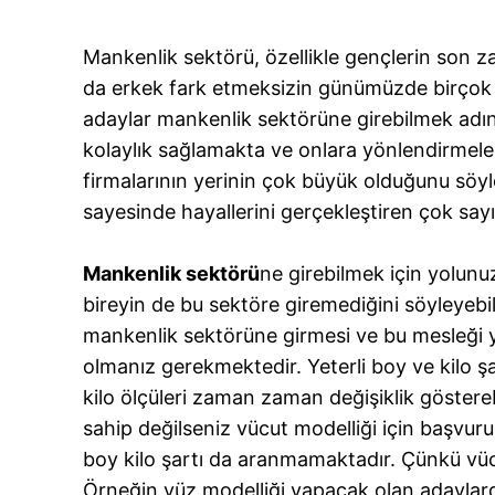
Mankenlik sektörü, özellikle gençlerin son z
da erkek fark etmeksizin günümüzde birçok ge
adaylar mankenlik sektörüne girebilmek adın
kolaylık sağlamakta ve onlara yönlendirmeler
firmalarının yerinin çok büyük olduğunu söyle
sayesinde hayallerini gerçekleştiren çok sa
Mankenlik sektörü
ne girebilmek için yolun
bireyin de bu sektöre giremediğini söyleyebil
mankenlik sektörüne girmesi ve bu mesleği 
olmanız gerekmektedir. Yeterli boy ve kilo ş
kilo ölçüleri zaman zaman değişiklik göstereb
sahip değilseniz vücut modelliği için başvu
boy kilo şartı da aranmamaktadır. Çünkü vücu
Örneğin yüz modelliği yapacak olan adaylarda