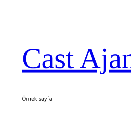
İçeriğe
geç
Cast Aja
Örnek sayfa