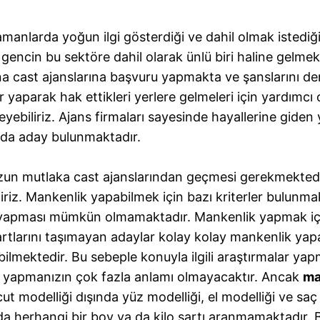
amanlarda yoğun ilgi gösterdiği ve dahil olmak istediğ
ncin bu sektöre dahil olarak ünlü biri haline gelmek 
a cast ajanslarına başvuru yapmakta ve şanslarını d
 yaparak hak ettikleri yerlere gelmeleri için yardımc
yebiliriz. Ajans firmaları sayesinde hayallerine giden
yıda aday bulunmaktadır.
uzun mutlaka cast ajanslarından geçmesi gerekmekted
iriz. Mankenlik yapabilmek için bazı kriterler bulunmak
yapması mümkün olmamaktadır. Mankenlik yapmak için i
artlarını taşımayan adaylar kolay kolay mankenlik yap
ilmektedir. Bu sebeple konuyla ilgili araştırmalar yapm
ru yapmanızın çok fazla anlamı olmayacaktır. Ancak
ma
t modelliği dışında yüz modelliği, el modelliği ve saç
 herhangi bir boy ya da kilo şartı aranmamaktadır. B