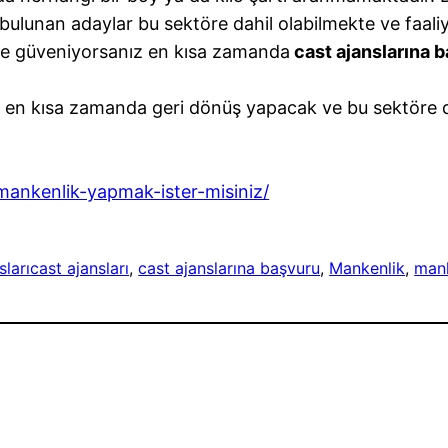
 bulunan adaylar bu sektöre dahil olabilmekte ve faali
ze güveniyorsanız en kısa zamanda
cast ajanslarına 
rsa en kısa zamanda geri dönüş yapacak ve bu sektöre
mankenlik-yapmak-ister-misiniz/
ları
cast ajansları
, 
cast ajanslarına başvuru
, 
Mankenlik
, 
mank