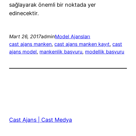
sağlayarak önemli bir noktada yer
edinecektir.
Mart 26, 2017
admin
Model Ajansları
cast ajans manken
, 
cast ajans manken kayıt
, 
cast
ajans model
, 
mankenlik başvuru
, 
modellik başvuru
Cast Ajans | Cast Medya