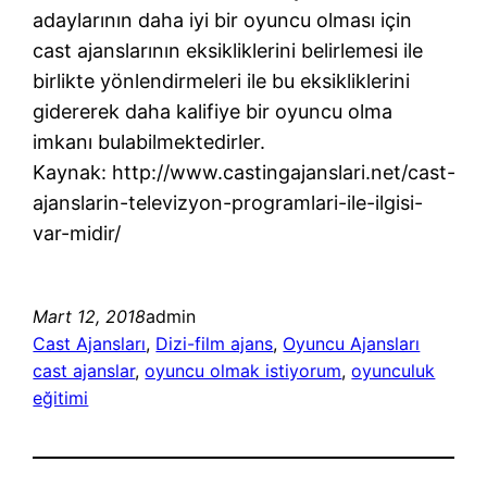
adaylarının daha iyi bir oyuncu olması için
cast ajanslarının eksikliklerini belirlemesi ile
birlikte yönlendirmeleri ile bu eksikliklerini
gidererek daha kalifiye bir oyuncu olma
imkanı bulabilmektedirler.
Kaynak: http://www.castingajanslari.net/cast-
ajanslarin-televizyon-programlari-ile-ilgisi-
var-midir/
Mart 12, 2018
admin
Cast Ajansları
, 
Dizi-film ajans
, 
Oyuncu Ajansları
cast ajanslar
, 
oyuncu olmak istiyorum
, 
oyunculuk
eğitimi