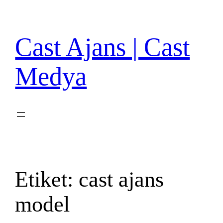
İçeriğe
geç
Cast Ajans | Cast
Medya
Etiket:
cast ajans
model