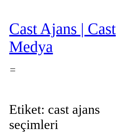
İçeriğe
geç
Cast Ajans | Cast
Medya
Etiket:
cast ajans
seçimleri