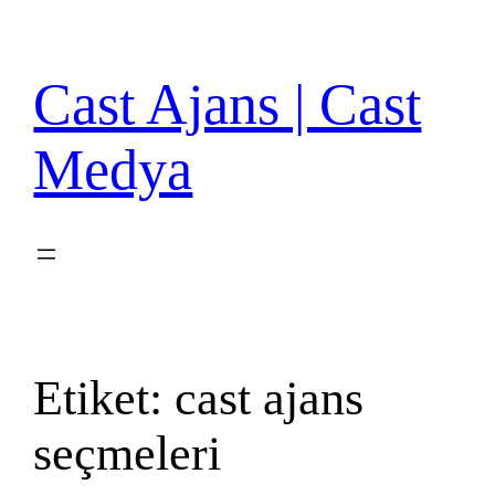
İçeriğe
geç
Cast Ajans | Cast
Medya
Etiket:
cast ajans
seçmeleri