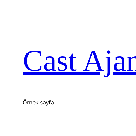
İçeriğe
geç
Cast Aja
Örnek sayfa