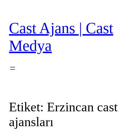
İçeriğe
geç
Cast Ajans | Cast
Medya
Etiket:
Erzincan cast
ajansları