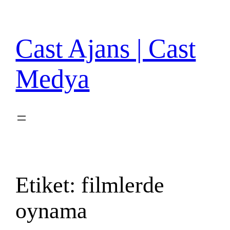
İçeriğe
geç
Cast Ajans | Cast
Medya
Etiket:
filmlerde
oynama