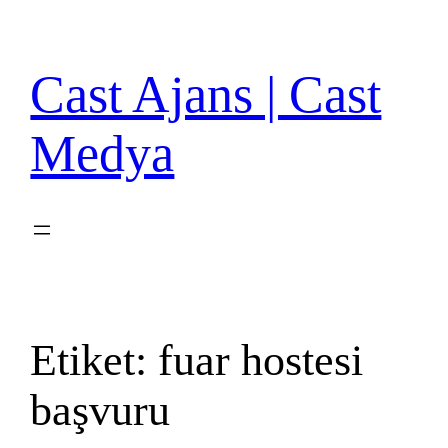
İçeriğe
geç
Cast Ajans | Cast
Medya
Etiket:
fuar hostesi
başvuru