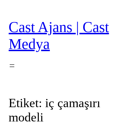
İçeriğe
geç
Cast Ajans | Cast
Medya
Etiket:
iç çamaşırı
modeli