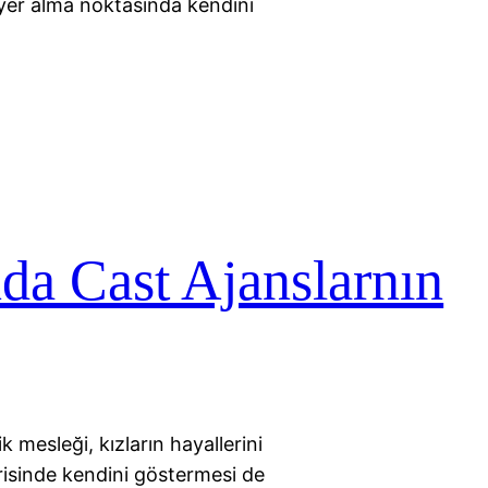
yer alma noktasında kendini
da Cast Ajanslarnın
k mesleği, kızların hayallerini
erisinde kendini göstermesi de