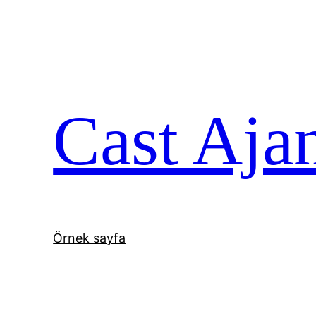
İçeriğe
geç
Cast Aja
Örnek sayfa