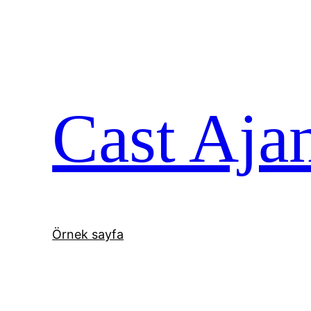
İçeriğe
geç
Cast Aja
Örnek sayfa