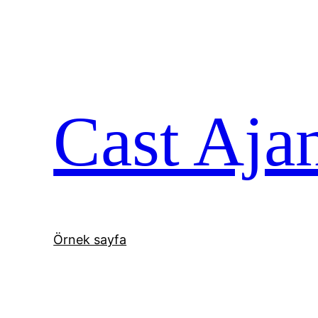
İçeriğe
geç
Cast Aja
Örnek sayfa