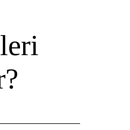
leri
r?