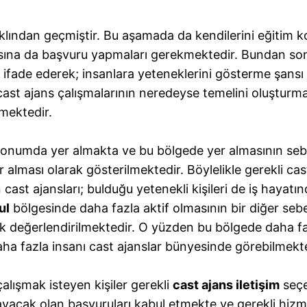
klından geçmiştir. Bu aşamada da kendilerini eğitim 
nsına da başvuru yapmaları gerekmektedir. Bundan so
 ifade ederek; insanlara yeteneklerini gösterme şansı 
cast ajans çalışmalarının neredeyse temelini oluşturma
nmektedir.
konumda yer almakta ve bu bölgede yer almasının sebebi
 alması olarak gösterilmektedir. Böylelikle gerekli cast 
cast ajansları; bulduğu yetenekli kişileri de iş hayat
ul
bölgesinde daha fazla aktif olmasının bir diğer sebe
rak değerlendirilmektedir. O yüzden bu bölgede daha 
aha fazla insanı cast ajanslar bünyesinde görebilmekt
lışmak isteyen kişiler gerekli
cast ajans iletişim
seçe
ayacak olan başvuruları kabul etmekte ve gerekli hizme