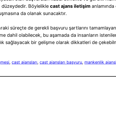
 düzeydedir. Böylelikle
cast ajans iletişim
anlamında d
vuşmasına da olanak sunacaktır.
onraki süreçte de gerekli başvuru şartlarını tamamlaya
eme dahil olabilecek, bu aşamada da insanların istenil
 sağlayacak bir gelişme olarak dikkatleri de çekebilm
şmesi
, 
cast ajansları
, 
cast ajansları başvuru
, 
mankenlik ajansl