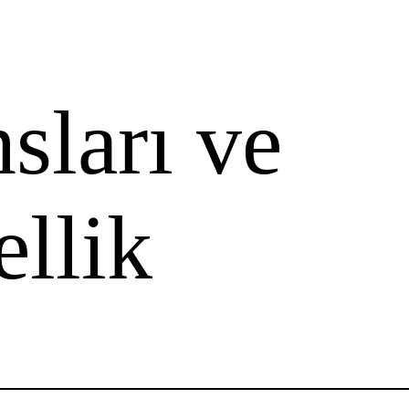
sları ve
llik