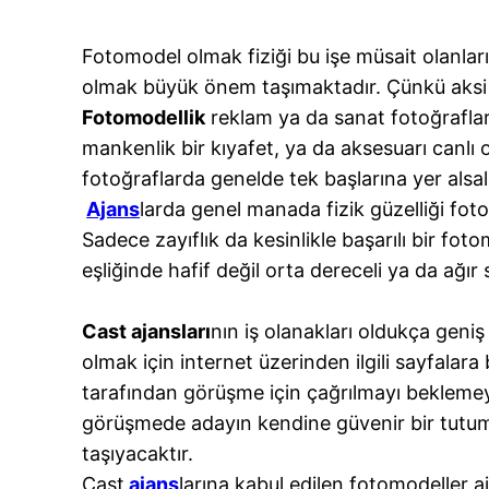
Fotomodel olmak fiziği bu işe müsait olanları
olmak büyük önem taşımaktadır. Çünkü aksi ta
Fotomodellik
reklam ya da sanat fotoğrafları 
mankenlik bir kıyafet, ya da aksesuarı canlı 
fotoğraflarda genelde tek başlarına yer alsa
Ajans
larda genel manada fizik güzelliği foto
Sadece zayıflık da kesinlikle başarılı bir fo
eşliğinde hafif değil orta dereceli ya da ağır
Cast ajansları
nın iş olanakları oldukça geni
olmak için internet üzerinden ilgili sayfalara
tarafından görüşme için çağrılmayı bekleme
görüşmede adayın kendine güvenir bir tutum
taşıyacaktır.
Cast
ajans
larına kabul edilen fotomodeller aj