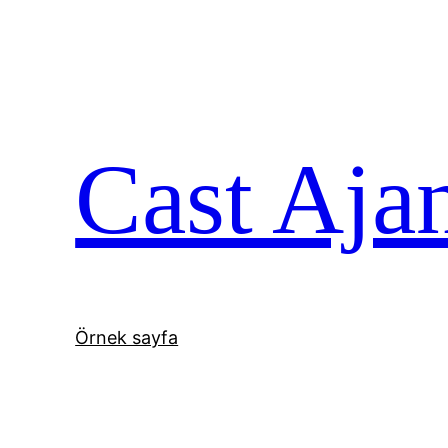
İçeriğe
geç
Cast Aja
Örnek sayfa