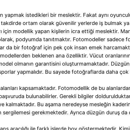
n yapmak istedikleri bir meslektir. Fakat aynı oyuncul
kdirde ortam olarak güvenilir yerlerde iş bulmak ya d
için modellik yapan kişilerin icra ettiği meslektir. Ma
olarak, podyumda tanıtmaktır. Fotomodeller sadece foto
lar da bir fotoğraf için pek çok insan emek harcamakt
modellerden beklenen ana özelliktir. Vücut oranlarının 
tomodel olmanın garantisini oluşturmamaktadır. Düzgün f
 sporlar yapmalıdır. Bu sayede fotoğraflarda daha çok t
ş alanları kapsamaktadır. Fotomodellik de bu alanlarda
 başvuruda bulunabilirler. Gerekli bilgiler doldurulduk
ye kalmaktadır. Bu aşama neredeyse mesleğin kaderin
 sergilemesi gerekmektedir. Ayrıca düzgün duruş da
ans aracılığı ile farklı işlerde boy göstermektedir. Kim