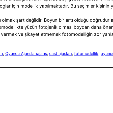
oglar için modellik yapılmaktadır. Bu seçimler kişinin 
 olmak şart değildir. Boyun bir artı olduğu doğrudur 
tomodellikte yüzün fotojenik olması boydan daha öneml
a vermek ve şikayet etmemek fotomodelliğin zor yanla
rı
, 
Oyuncu Ajansları
ajans
, 
cast ajasları
, 
fotomodellik
, 
oyuncu