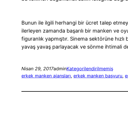
Bunun ile ilgili herhangi bir ücret talep e
ilerleyen zamanda başarılı bir manken ve oy
figuranlık yapmıştır. Sinema sektörüne hızlı b
yavaş yavaş parlayacak ve sönme ihtimali de
Nisan 29, 2017
admin
Kategorilendirilmemiş
erkek manken ajansları
, 
erkek manken başvuru
, 
e