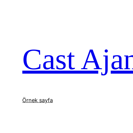
İçeriğe
geç
Cast Aja
Örnek sayfa