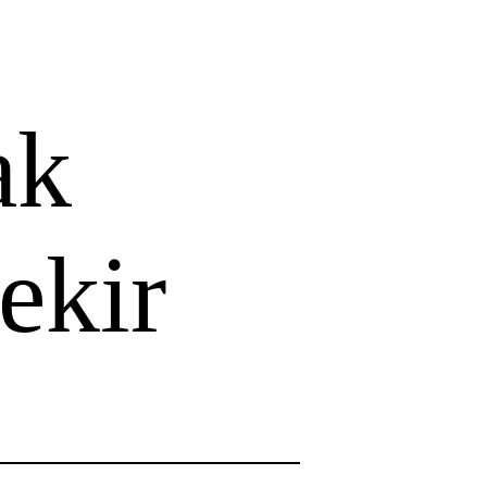
ak
ekir