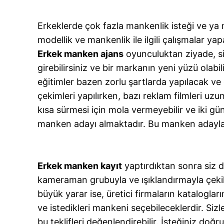
Erkeklerde çok fazla mankenlik isteği ve ya 
modellik ve mankenlik ile ilgili çalışmalar ya
Erkek manken ajans
oyunculuktan ziyade, siz
girebilirsiniz ve bir markanın yeni yüzü olabil
eğitimler bazen zorlu şartlarda yapılacak ve 
çekimleri yapılırken, bazı reklam filmleri uzu
kısa sürmesi için mola vermeyebilir ve iki g
manken adayı almaktadır. Bu manken adayları
Erkek manken kayıt
yaptırdıktan sonra siz d
kameraman grubuyla ve ışıklandırmayla çekilir
büyük yarar ise, üretici firmaların katalogla
ve istedikleri mankeni seçebileceklerdir. Siz
bu teklifleri değenlendirebilir. İsteğiniz doğr