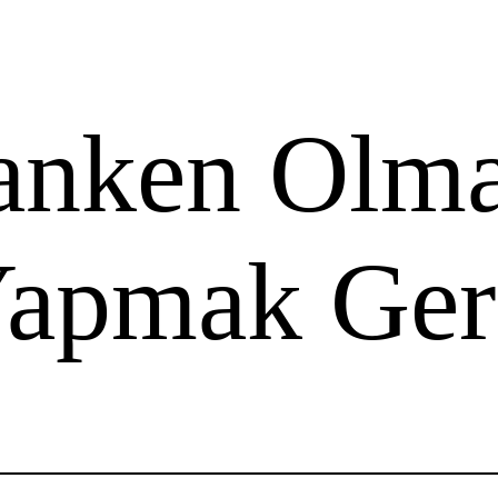
anken Olm
Yapmak Ger