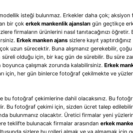
modellik isteği bulunmaz. Erkekler daha çok; aksiyon 
pan bir çok
erkek mankenlik ajansları
gün geçtikçe erk
lere firmaların ürünlerini nasıl tanıtacağınızı öğretir.
irsiniz.
Erkek manken ajans
sizlere kayıt yaptırdığınız
çok uzun sürecektir. Buna alışmanız gerekebilir, çoğu r
n süreli olduğu için, bir kaç gün de sürebilir. Bu süre z
ün boyunca çalışmak zorunda kalabilirsiniz.
Erkek manke
 için, her gün binlerce fotoğraf çekilmekte ve yüzle
e bu fotoğraf çekimlerine dahil olacaksınız. Bu fotoğ
. Bu fotoğraf çekimi için, sizden ücret talep edilebilir
rında bulunmanız olacaktır. Üretici firmalar yeni yüzle
lere teklifte bulunacak firmalar arasından
erkek manke
ultusunda sizlere bu rolleri almak ve ya almamak için ge