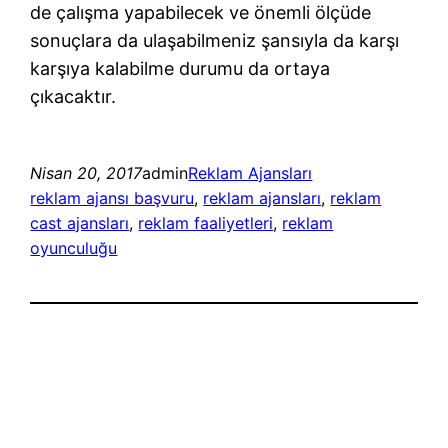
de çalışma yapabilecek ve önemli ölçüde
sonuçlara da ulaşabilmeniz şansıyla da karşı
karşıya kalabilme durumu da ortaya
çıkacaktır.
Nisan 20, 2017
admin
Reklam Ajansları
reklam ajansı başvuru
, 
reklam ajansları
, 
reklam
cast ajansları
, 
reklam faaliyetleri
, 
reklam
oyunculuğu