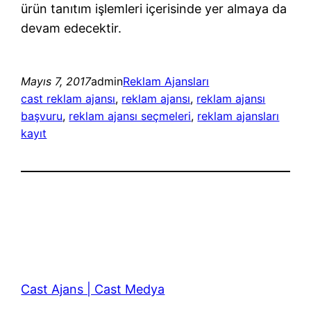
ürün tanıtım işlemleri içerisinde yer almaya da
devam edecektir.
Mayıs 7, 2017
admin
Reklam Ajansları
cast reklam ajansı
, 
reklam ajansı
, 
reklam ajansı
başvuru
, 
reklam ajansı seçmeleri
, 
reklam ajansları
kayıt
Cast Ajans | Cast Medya