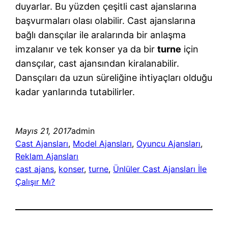
duyarlar. Bu yüzden çeşitli cast ajanslarına
başvurmaları olası olabilir. Cast ajanslarına
bağlı dansçılar ile aralarında bir anlaşma
imzalanır ve tek konser ya da bir
turne
için
dansçılar, cast ajansından kiralanabilir.
Dansçıları da uzun süreliğine ihtiyaçları olduğu
kadar yanlarında tutabilirler.
Mayıs 21, 2017
admin
Cast Ajansları
, 
Model Ajansları
, 
Oyuncu Ajansları
, 
Reklam Ajansları
cast ajans
, 
konser
, 
turne
, 
Ünlüler Cast Ajansları İle
Çalışır Mı?