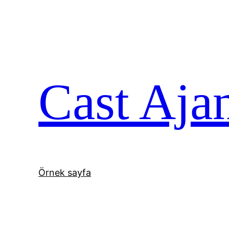
İçeriğe
geç
Cast Aja
Örnek sayfa