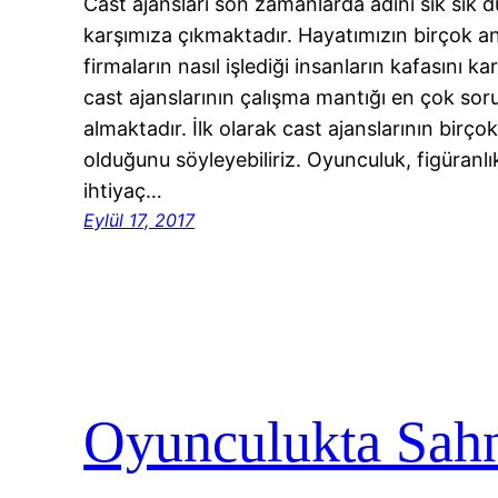
Cast ajansları son zamanlarda adını sık sık
karşımıza çıkmaktadır. Hayatımızın birçok 
firmaların nasıl işlediği insanların kafasını 
cast ajanslarının çalışma mantığı en çok sor
almaktadır. İlk olarak cast ajanslarının birço
olduğunu söyleyebiliriz. Oyunculuk, figüranlı
ihtiyaç…
Eylül 17, 2017
Oyunculukta Sah