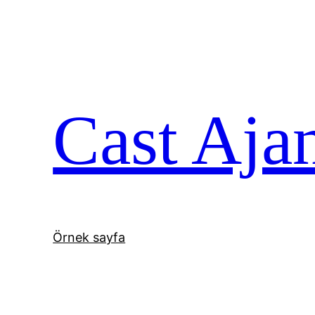
İçeriğe
geç
Cast Aja
Örnek sayfa