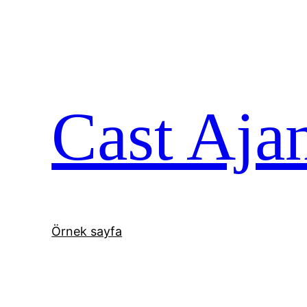
İçeriğe
geç
Cast Aja
Örnek sayfa