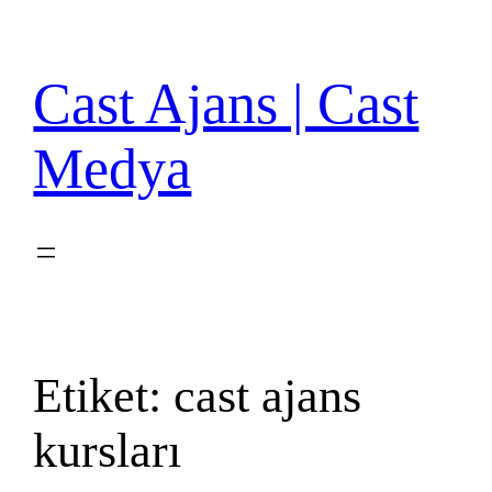
İçeriğe
geç
Cast Ajans | Cast
Medya
Etiket:
cast ajans
kursları